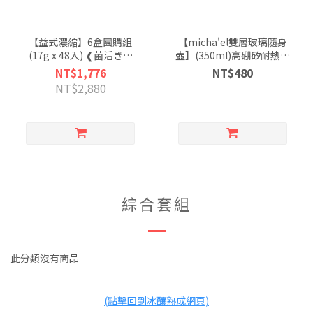
【益式濃縮】6盒團購組
【micha'el雙層玻璃隨身
(17g x 48入) ❰菌活きん
壺】(350ml)高硼矽耐熱玻
かつ|冰釀熟成 益生菌咖
璃|雙層設計
NT$1,776
NT$480
啡❱
NT$2,880
綜合套組
此分類沒有商品
(點擊回到冰釀熟成網頁)