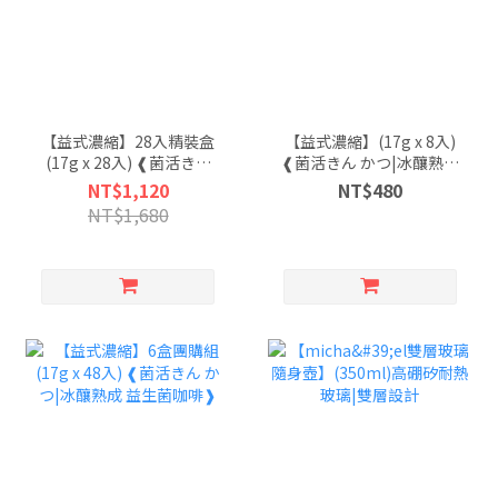
【益式濃縮】28入精裝盒
【益式濃縮】(17g x 8入)
(17g x 28入) ❰菌活きん
❰菌活きん かつ|冰釀熟成
かつ|冰釀熟成 益生菌咖
益生菌咖啡❱
NT$1,120
NT$480
啡❱
NT$1,680