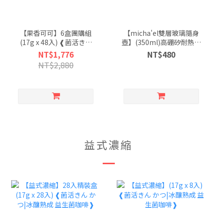
【果香可可】6盒團購組
【micha'el雙層玻璃隨身
(17g x 48入) ❰菌活きん
壺】(350ml)高硼矽耐熱玻
かつ|冰釀熟成 益生菌咖
璃|雙層設計
NT$1,776
NT$480
啡❱
NT$2,880
益式濃縮