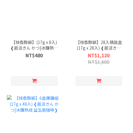
【桂香醇韻】(17g x 8入)
【桂香醇韻】28入精裝盒
❰菌活きん かつ|冰釀熟成
(17g x 28入) ❰菌活きん
益生菌咖啡❱
かつ|冰釀熟成 益生菌咖
NT$480
NT$1,120
啡❱
NT$1,680