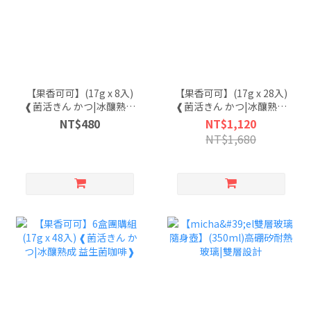
【果香可可】(17g x 8入)
【果香可可】(17g x 28入)
❰菌活きん かつ|冰釀熟成
❰菌活きん かつ|冰釀熟成
益生菌咖啡❱
益生菌咖啡❱
NT$480
NT$1,120
NT$1,680