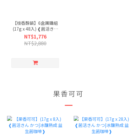
【桂香醇韻】6盒團購組
(17g x 48入) ❰菌活きん
かつ|冰釀熟成 益生菌咖
NT$1,776
啡❱
NT$2,880
果香可可