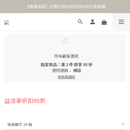
【港澳地區】台幣$2000(約$500HKD)享免運
冰釀熟成【全風味】冷萃咖啡套組🧊
冰釀熟成【全風味】冷萃咖啡套組🧊
所有顧客適用
指定商品：滿 2 件 即享 93 折
適用通路：
網店
條款與細則
益汝寧折扣95折
每頁顯示 24 個